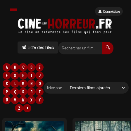
👤 Connexion
📽 Liste des Films
🔍
A
B
C
D
E
F
G
H
I
J
K
L
M
N
O
Trier par :
P
Q
R
S
T
U
V
W
X
Y
Z
#