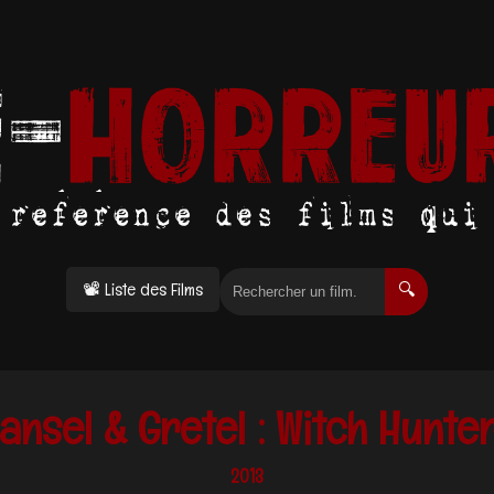
📽 Liste des Films
🔍
ansel & Gretel : Witch Hunte
2013