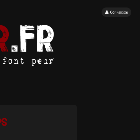
👤 Connexion
rs