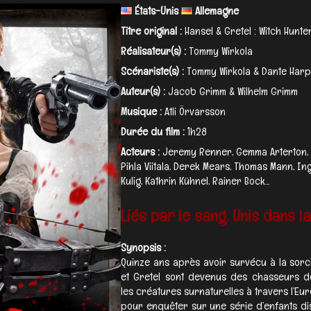
États-Unis
Allemagne
Titre original :
Hansel & Gretel : Witch Hunte
Réalisateur(s) :
Tommy Wirkola
Scénariste(s) :
Tommy Wirkola & Dante Harp
Auteur(s) :
Jacob Grimm & Wilhelm Grimm
Musique :
Atli Örvarsson​
Durée du film :
1h28
Acteurs :
Jeremy Renner, Gemma Arterton, 
Pihla Viitala, Derek Mears, Thomas Mann, In
Kulig, Kathrin Kühnel, Rainer Bock...
Liés par le sang. Unis dans l
Synopsis :
Quinze ans après avoir survécu à la sorci
et Gretel sont devenus des chasseurs de
les créatures surnaturelles à travers l’Eu
pour enquêter sur une série d’enfants dis