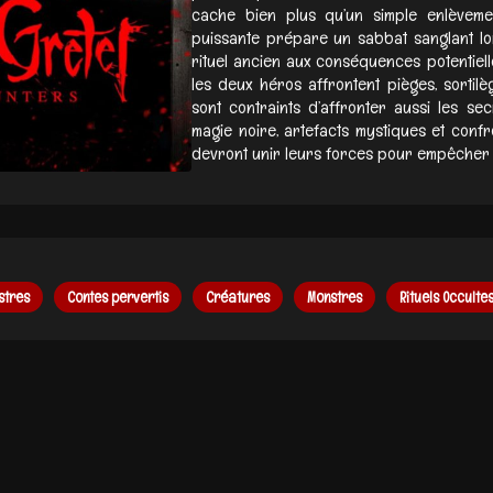
cache bien plus qu’un simple enlèvemen
puissante prépare un sabbat sanglant lo
rituel ancien aux conséquences potentiel
les deux héros affrontent pièges, sortilè
sont contraints d’affronter aussi les se
magie noire, artefacts mystiques et confro
devront unir leurs forces pour empêcher u
stres
Contes pervertis
Créatures
Monstres
Rituels Occulte