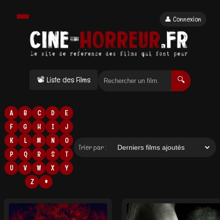
👤 Connexion
📽 Liste des Films
🔍
A
B
C
D
E
F
G
H
I
J
K
L
M
N
O
Trier par :
P
Q
R
S
T
U
V
W
X
Y
Z
#