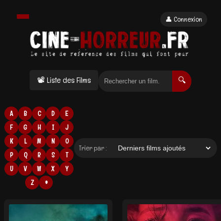
👤 Connexion
📽 Liste des Films
🔍
A
B
C
D
E
F
G
H
I
J
K
L
M
N
O
Trier par :
P
Q
R
S
T
U
V
W
X
Y
Z
#