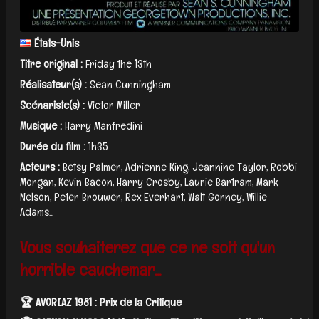
États-Unis
Titre original :
Friday the 13th
Réalisateur(s) :
Sean Cunningham
Scénariste(s) :
Victor Miller
Musique :
Harry Manfredini
Durée du film :
1h35
Acteurs :
Betsy Palmer, Adrienne King, Jeannine Taylor, Robbi
Morgan, Kevin Bacon, Harry Crosby, Laurie Bartram, Mark
Nelson, Peter Brouwer, Rex Everhart, Walt Gorney, Willie
Adams...
Vous souhaiterez que ce ne soit qu'un
horrible cauchemar...
🏆 AVORIAZ 1981 : Prix de la Critique