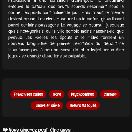
rapidement à une sensation d’étrangeté : le brouillard
entoure le bateau, des bruits sourds résonnent sous la
coque. Les ponts sont calmes le jour, mais la nuit, le silence
devient pesant. Les rires masquent un inconfort grandissant
parmi certains passagers. Le voyage se poursuit jusqu’aux
quais new‑yorkais, où la ville semble moins rassurante que
prévue. Les ruelles, les égouts et le métro forment un
nouveau labyrinthe de pierre. L’excitation du départ se
transforme peu à peu en nervosité, et le trajet censé être
joyeux se charge d’une tension palpable...
Franchises Cultes
Gore
Psychopathes
Slasher
Tueurs en série
Tueurs Masqués
❤️ Vous aimerez peut-être aussi :