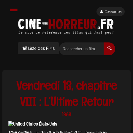
👤 Connexion
📽 Liste des Films
🔍
Vendredi 13, chapitre
VIII : L’Ultime Retour
1989
États‑Unis
Titre original :
Friday the 13th Part VIII: Jason Takes