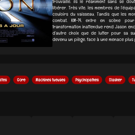
trouvaille, ils le réaniment sans se do
libérer. Très vite, les membres de l’équi
couloirs du vaisseau. Tandis que les mo
combat, KM-14, entre en scène pour 
transformation inattendue rend Jason enc
d’autre choix que de lutter pour sa s
devenu un piège, face à une menace plus p
ltes
Gore
Machines tueuses
Psychopathes
Slasher
T