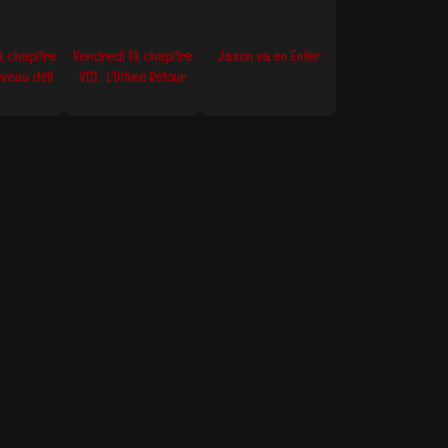
, chapitre
Vendredi 13, chapitre
Jason va en Enfer
uveau défi
VIII : L’Ultime Retour