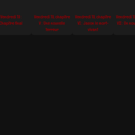
Vendredi 13 :
Vendredi 13, chapitre
Vendredi 13, chapitre
Vendredi 13
Chapitre final
V : Une nouvelle
VI : Jason le mort-
VII : Un no
terreur
vivant