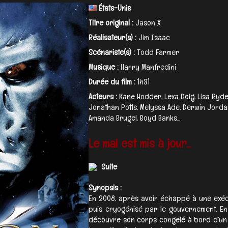
États-Unis
Titre original :
Jason X
Réalisateur(s) :
Jim Isaac
Scénariste(s) :
Todd Farmer
Musique :
Harry Manfredini
Durée du film :
1h31
Acteurs :
Kane Hodder, Lexa Doig, Lisa Ryd
Jonathan Potts, Melyssa Ade, Derwin Jordan
Amanda Brugel, Boyd Banks...
Le mal est mis à jour...
Suite
Synopsis :
En 2008, après avoir échappé à une exéc
puis cryogénisé par le gouvernement. En 
découvre son corps congelé à bord d’un v