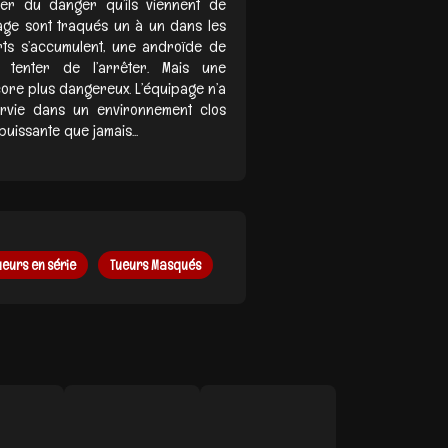
uter du danger qu’ils viennent de
page sont traqués un à un dans les
rts s’accumulent, une androïde de
tenter de l’arrêter. Mais une
ore plus dangereux. L’équipage n’a
urvie dans un environnement clos
uissante que jamais...
ueurs en série
Tueurs Masqués