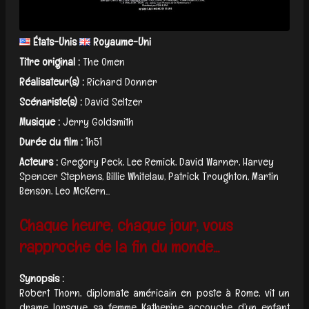
États-Unis
Royaume-Uni
Titre original :
The Omen
Réalisateur(s) :
Richard Donner
Scénariste(s) :
David Seltzer
Musique :
Jerry Goldsmith
Durée du film :
1h51
Acteurs :
Gregory Peck, Lee Remick, David Warner, Harvey
Spencer Stephens, Billie Whitelaw, Patrick Troughton, Martin
Benson, Leo McKern...
Chaque heure, chaque jour, vous
rapproche de la fin du monde...
Synopsis :
Robert Thorn, diplomate américain en poste à Rome, vit un
drame lorsque sa femme Katherine accouche d’un enfant