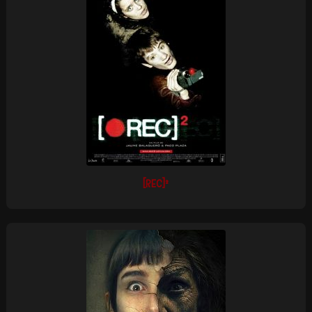
[REC]²