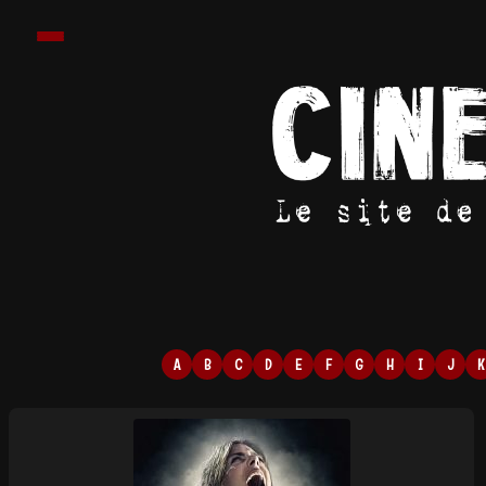
A
B
C
D
E
F
G
H
I
J
K