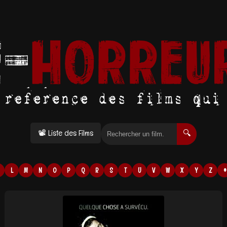
📽 Liste des Films
🔍
L
M
N
O
P
Q
R
S
T
U
V
W
X
Y
Z
#