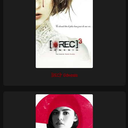
[REC]³ Génesis