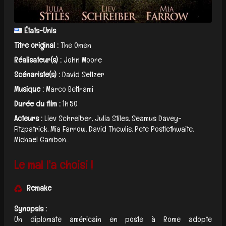
États-Unis
Titre original :
The Omen
Réalisateur(s) :
John Moore
Scénariste(s) :
David Seltzer
Musique :
Marco Beltrami
Durée du film :
1h 50
Acteurs :
Liev Schreiber, Julia Stiles, Seamus Davey-
Fitzpatrick, Mia Farrow, David Thewlis, Pete Postlethwaite,
Michael Gambon...
Le mal l'a choisi !
Remake
Synopsis :
Un diplomate américain en poste à Rome adopte