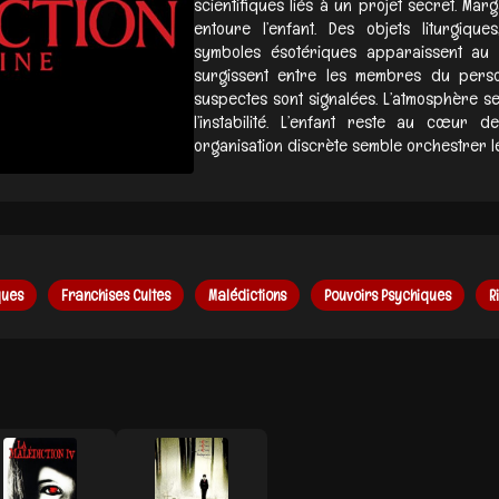
scientifiques liés à un projet secret. Mar
entoure l’enfant. Des objets liturgiq
symboles ésotériques apparaissent au 
surgissent entre les membres du perso
suspectes sont signalées. L’atmosphère s
l’instabilité. L’enfant reste au cœur 
organisation discrète semble orchestrer l
ques
Franchises Cultes
Malédictions
Pouvoirs Psychiques
R