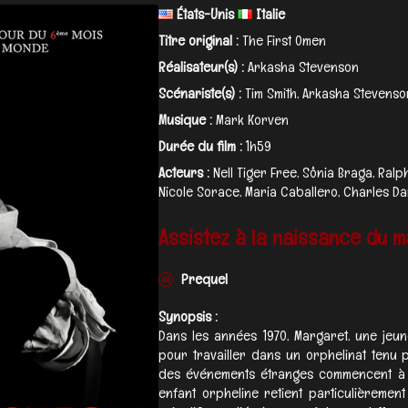
États-Unis
Italie
Titre original :
The First Omen
Réalisateur(s) :
Arkasha Stevenson
Scénariste(s) :
Tim Smith, Arkasha Stevenso
Musique :
Mark Korven
Durée du film :
1h59
Acteurs :
Nell Tiger Free, Sônia Braga, Ralp
Nicole Sorace, Maria Caballero, Charles Dan
Assistez à la naissance du mal
Prequel
Synopsis :
Dans les années 1970, Margaret, une jeu
pour travailler dans un orphelinat tenu p
des événements étranges commencent à s
enfant orpheline retient particulièrement 