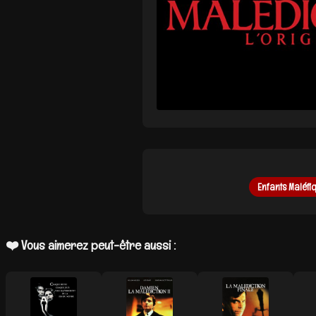
Enfants Maléfi
❤️ Vous aimerez peut-être aussi :