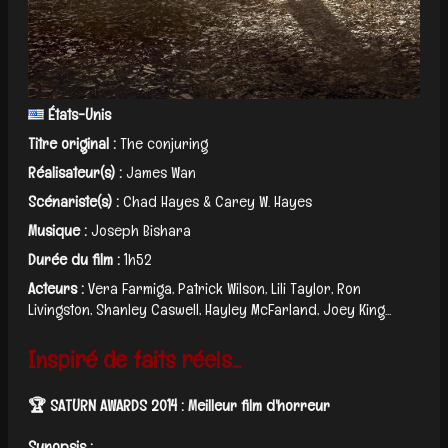
États-Unis
Titre original :
The conjuring
Réalisateur(s) :
James Wan
Scénariste(s) :
Chad Hayes & Carey W. Hayes
Musique :
Joseph Bishara
Durée du film :
1h52
Acteurs :
Vera Farmiga, Patrick Wilson, Lili Taylor, Ron
Livingston, Shanley Caswell, Hayley McFarland, Joey King...
Inspiré de faits réels...
🏆 SATURN AWARDS 2014 : Meilleur film d'horreur
Synopsis :