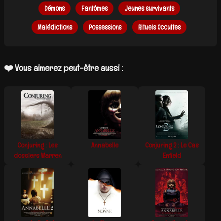
Démons
Fantômes
Jeunes survivants
Malédictions
Possessions
Rituels Occultes
❤️ Vous aimerez peut-être aussi :
Conjuring : Les
Annabelle
Conjuring 2 : Le Cas
dossiers Warren
Enfield