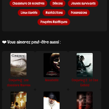
Chasseurs de monstres
Démons
Jeunes survivants
Lieux Hantés
Malédictions
Possessions
Poupées Maléfiques
❤️ Vous aimerez peut-être aussi :
Conjuring : Les
Annabelle
Conjuring 2 : Le Cas
dossiers Warren
Enfield