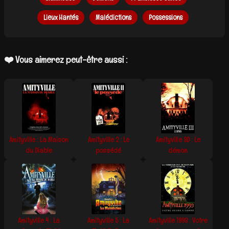
Lieux Hantés
Malédictions
Possessions
❤️ Vous aimerez peut-être aussi :
Amityville : La Maison
Amityville 2 : Le
Amityville 3D : Le
du Diable
possédé
démon
Amityville 4 : La
Amityville 5 : La
Amityville 1993 : Votre