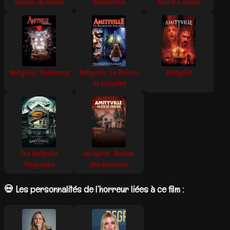
maison du Diable
Malédiction
heure a sonné
Amityville : Darkforce
Amityville : La Maison
Amityville
de poupées
The Amityville
Amityville : Maison
Playhouse
des horreurs
💀 Les personnalités de l’horreur liées à ce film :