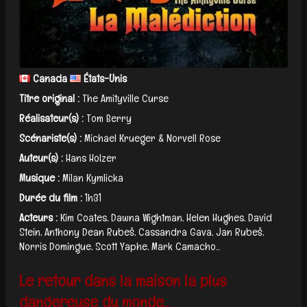
Canada
États-Unis
Titre original :
The Amityville Curse
Réalisateur(s) :
Tom Berry
Scénariste(s) :
Michael Krueger & Norvell Rose
Auteur(s) :
Hans Holzer
Musique :
Milan Kymlicka
Durée du film :
1h31
Acteurs :
Kim Coates, Dawna Wightman, Helen Hughes, David
Stein, Anthony Dean Rubeš, Cassandra Gava, Jan Rubeš,
Norris Domingue, Scott Yaphe, Mark Camacho...
Le retour dans la maison la plus
dangereuse du monde...