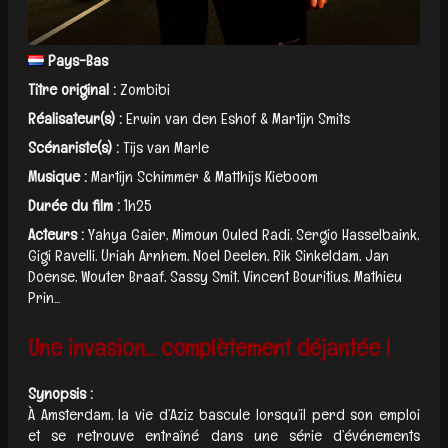
Pays-Bas
Titre original :
Zombibi
Réalisateur(s) :
Erwin van den Eshof & Martijn Smits
Scénariste(s) :
Tijs van Marle
Musique :
Martijn Schimmer & Matthijs Kieboom
Durée du film :
1h25
Acteurs :
Yahya Gaier, Mimoun Ouled Radi, Sergio Hasselbaink,
Gigi Ravelli, Uriah Arnhem, Noel Deelen, Rik Sinkeldam, Jan
Doense, Wouter Braaf, Sassy Smit, Vincent Bouritius, Mathieu
Prin...
Une invasion… complètement déjantée !
Synopsis :
À Amsterdam, la vie d’Aziz bascule lorsqu’il perd son emploi
et se retrouve entraîné dans une série d’événements