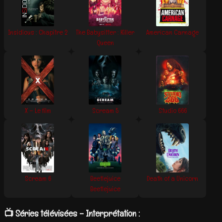
Insidious : Chapitre 2
The Babysitter : Killer
American Carnage
Queen
X – Le film
Scream 5
Studio 666
Scream 6
Beetlejuice
Death of a Unicorn
Beetlejuice
📺 Séries télévisées – Interprétation :