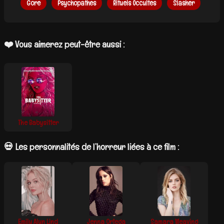
Gore
Psychopathes
Rituels Occultes
Slasher
❤️ Vous aimerez peut-être aussi :
The Babysitter
💀 Les personnalités de l’horreur liées à ce film :
Emily Alyn Lind
Jenna Ortega
Samara Weaving