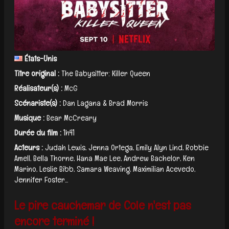
États-Unis
Titre original :
The Babysitter: Killer Queen
Réalisateur(s) :
McG
Scénariste(s) :
Dan Lagana & Brad Morris
Musique :
Bear McCreary
Durée du film :
1h41
Acteurs :
Judah Lewis, Jenna Ortega, Emily Alyn Lind, Robbie
Amell, Bella Thorne, Hana Mae Lee, Andrew Bachelor, Ken
Marino, Leslie Bibb, Samara Weaving, Maximilian Acevedo,
Jennifer Foster...
Le pire cauchemar de Cole n'est pas
encore terminé !