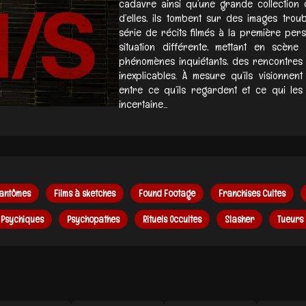
cadavre ainsi qu’une grande collection 
d’elles, ils tombent sur des images trou
série de récits filmés à la première per
situation différente, mettant en scèn
phénomènes inquiétants, des rencontre
inexplicables. À mesure qu’ils visionnent
entre ce qu’ils regardent et ce qui le
incertaine...
antômes
Films à sketches
Found Footage
Franchises Cultes
 Psychiques
Psychopathes
Rituels Occultes
Slasher
Tueurs 