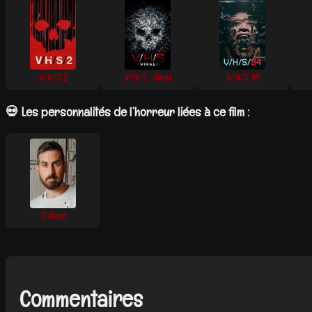
V/H/S 2
V/H/S : Viral
V/H/S 94
💀 Les personnalités de l’horreur liées à ce film :
Ti West
Commentaires