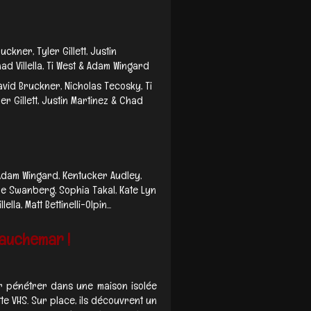
ruckner, Tyler Gillett, Justin
d Villella, Ti West & Adam Wingard
avid Bruckner, Nicholas Tecosky, Ti
ler Gillett, Justin Martinez & Chad
Adam Wingard, Kentucker Audley,
oe Swanberg, Sophia Takal, Kate Lyn
lla, Matt Bettinelli-Olpin...
auchemar !
 pénétrer dans une maison isolée
e VHS. Sur place, ils découvrent un