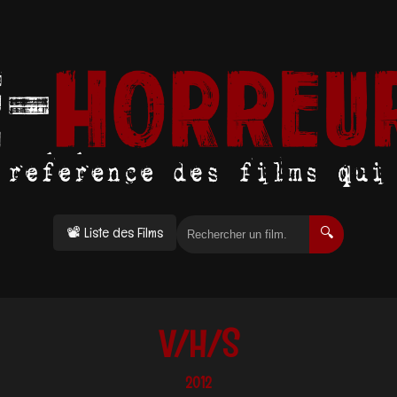
📽 Liste des Films
🔍
V/H/S
2012