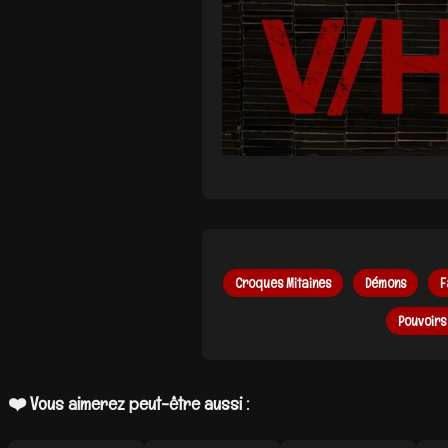
Croques Mitaines
Démons
F
Pouvoirs
❤️ Vous aimerez peut-être aussi :