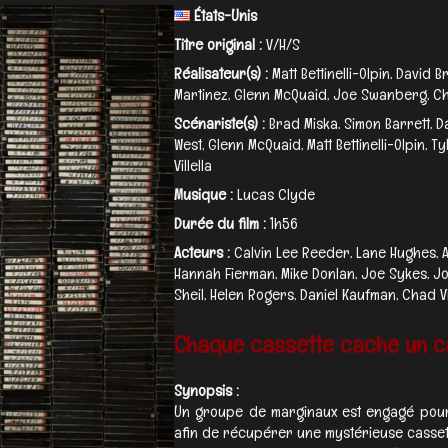
États-Unis
Titre original :
V/H/S
Réalisateur(s) :
Matt Bettinelli-Olpin, David B
Martinez, Glenn McQuaid, Joe Swanberg, Cha
Scénariste(s) :
Brad Miska, Simon Barrett, D
West, Glenn McQuaid, Matt Bettinelli-Olpin, Ty
Villella
Musique :
Lucas Clyde
Durée du film :
1h56
Acteurs :
Calvin Lee Reeder, Lane Hughes, 
Hannah Fierman, Mike Donlan, Joe Sykes, J
Sheil, Helen Rogers, Daniel Kaufman, Chad Ville
Chaque cassette cache un c
Synopsis :
Un groupe de marginaux est engagé pour
afin de récupérer une mystérieuse cassett