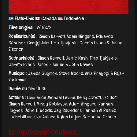
États-Unis
Canada
Indonésie
Titre original :
V/H/S/2
Réalisateur(s) :
Simon Barrett, Adam Wingard, Eduardo
Sánchez, Gregg Hale, Timo Tjahjanto, Gareth Evans & Jason
Eisener
Scénariste(s) :
Simon Barrett, Jamie Nash, Timo Tjahjanto,
Gareth Evans, Jason Eisener & John Davies
Musique :
James Guymon, Steve Moore, Aria Prayogi & Fajar
Yuskemal
Durée du film :
1h36
Acteurs :
Lawrence Michael Levine, Kelsy Abbott, L.C. Holt,
Simon Barrett, Mindy Robinson, Adam Wingard, Hannah
Hughes, John T. Woods, Jay Saunders, Hannah Al Rashid,
Fachri Albar, Oka Antara, Rylan Logan, Samantha Gracie...
Le cauchemar continue...