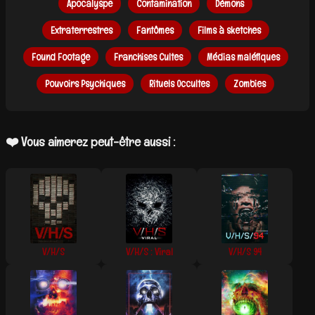
Apocalyspe
Contamination
Démons
Extraterrestres
Fantômes
Films à sketches
Found Footage
Franchises Cultes
Médias maléfiques
Pouvoirs Psychiques
Rituels Occultes
Zombies
❤️ Vous aimerez peut-être aussi :
V/H/S
V/H/S : Viral
V/H/S 94