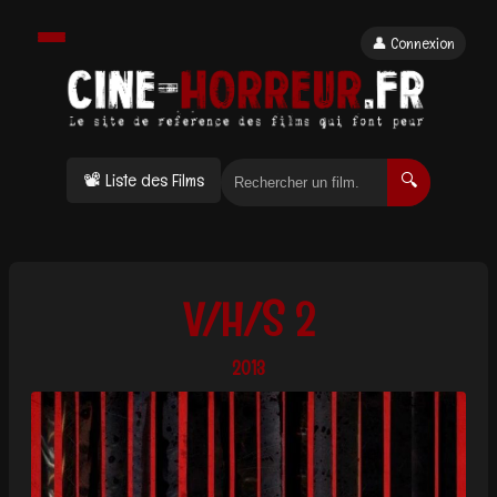
👤 Connexion
📽 Liste des Films
🔍
V/H/S 2
2013