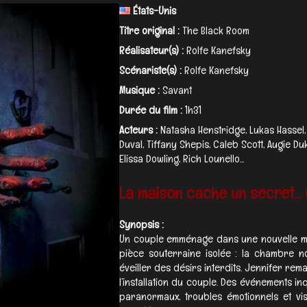
États-Unis
Titre original :
The Black Room
Réalisateur(s) :
Rolfe Kanefsky
Scénariste(s) :
Rolfe Kanefsky
Musique :
Savant
Durée du film :
1h31
Acteurs :
Natasha Henstridge, Lukas Hassel
Duval, Tiffany Shepis, Caleb Scott, Augie Duk
Elissa Dowling, Rich Lounello...
La maison cache un secret… et
Synopsis :
Un couple emménage dans une nouvelle m
pièce souterraine isolée : la chambre n
éveiller des désirs interdits. Jennifer r
l’installation du couple. Des événements i
paranormaux, troubles émotionnels et vis