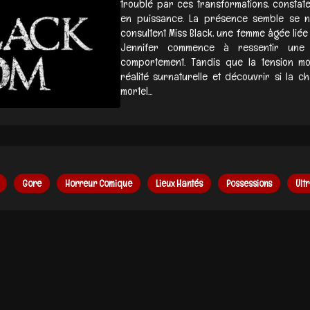
troublé par ces transformations, constat
en puissance. La présence semble se no
consultent Miss Black, une femme âgée liée a
Jennifer commence à ressentir une f
comportement. Tandis que la tension mo
réalité surnaturelle et découvrir si la 
mortel...
Gore
Horreur Comique
Lieux Hantés
Possessions
Ult