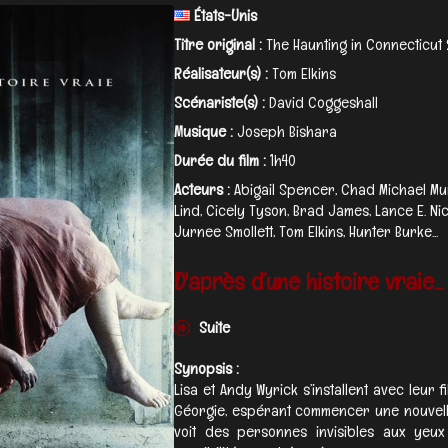
États-Unis
Titre original :
The Haunting in Connecticut 
Réalisateur(s) :
Tom Elkins
Scénariste(s) :
David Coggeshall
Musique :
Joseph Bishara
Durée du film :
1h40
Acteurs :
Abigail Spencer, Chad Michael Mur
Lind, Cicely Tyson, Brad James, Lance E. N
Jurnee Smollett, Tom Elkins, Hunter Burke...
D'après d’une histoire vraie...
Suite
Synopsis :
Lisa et Andy Wyrick s’installent avec leur 
Géorgie, espérant commencer une nouvelle 
voit des personnes invisibles aux yeux