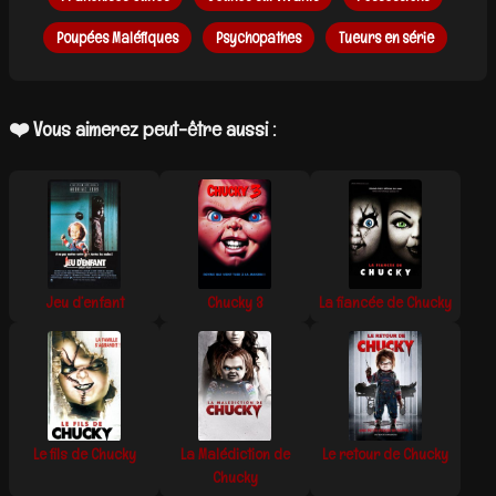
Poupées Maléfiques
Psychopathes
Tueurs en série
❤️ Vous aimerez peut-être aussi :
Jeu d’enfant
Chucky 3
La fiancée de Chucky
Le fils de Chucky
La Malédiction de
Le retour de Chucky
Chucky