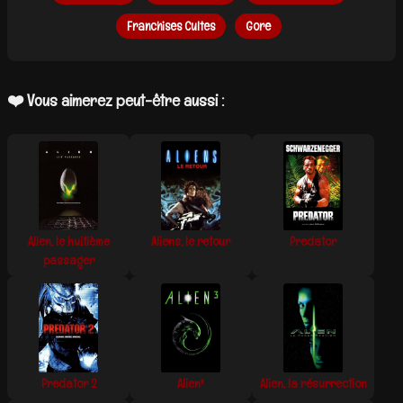
Franchises Cultes
Gore
❤️ Vous aimerez peut-être aussi :
Alien, le huitième
Aliens, le retour
Predator
passager
Predator 2
Alien³
Alien, la résurrection