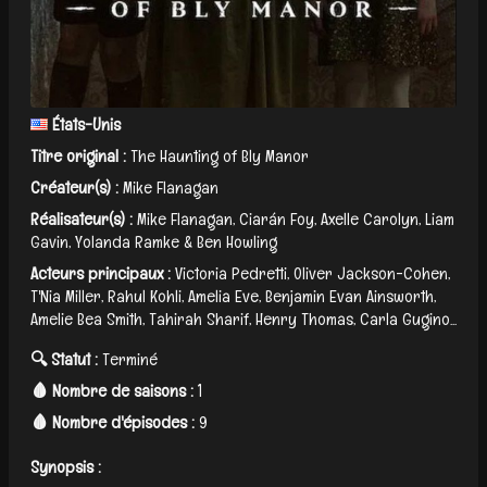
États-Unis
Titre original :
The Haunting of Bly Manor
Créateur(s) :
Mike Flanagan
Réalisateur(s) :
Mike Flanagan, Ciarán Foy, Axelle Carolyn, Liam
Gavin, Yolanda Ramke & Ben Howling
Acteurs principaux :
Victoria Pedretti, Oliver Jackson-Cohen,
T'Nia Miller, Rahul Kohli, Amelia Eve, Benjamin Evan Ainsworth,
Amelie Bea Smith, Tahirah Sharif, Henry Thomas, Carla Gugino...
🔍 Statut :
Terminé
🩸 Nombre de saisons :
1
🩸 Nombre d'épisodes :
9
Synopsis :