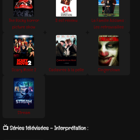
The Rocky horror
Il est revenu
La Famille Addams :
picture show
Les retrouvailles
Scary Movie 2
Cadavres à la pelle
Gingerclown
Stream
📺 Séries télévisées – Interprétation :