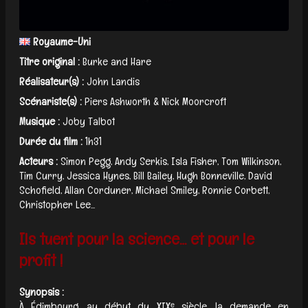
Royaume-Uni
Titre original :
Burke and Hare
Réalisateur(s) :
John Landis
Scénariste(s) :
Piers Ashworth & Nick Moorcroft
Musique :
Joby Talbot
Durée du film :
1h31
Acteurs :
Simon Pegg, Andy Serkis, Isla Fisher, Tom Wilkinson,
Tim Curry, Jessica Hynes, Bill Bailey, Hugh Bonneville, David
Schofield, Allan Corduner, Michael Smiley, Ronnie Corbett,
Christopher Lee...
Ils tuent pour la science… et pour le
profit !
Synopsis :
À Édimbourg, au début du XIXᵉ siècle, la demande en