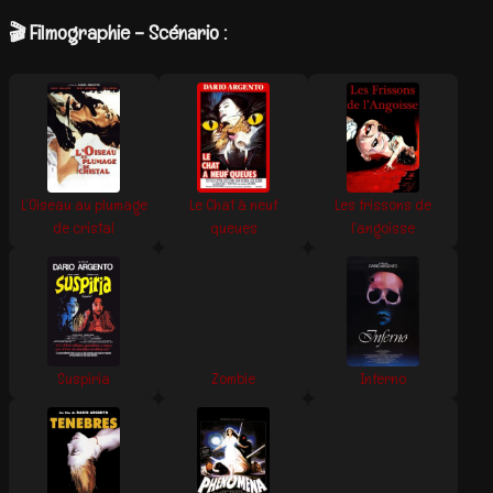
🎬 Filmographie – Scénario :
L’Oiseau au plumage
Le Chat à neuf
Les frissons de
de cristal
queues
l’angoisse
Suspiria
Zombie
Inferno