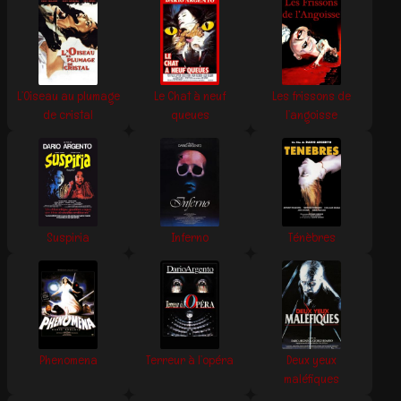
L’Oiseau au plumage
Le Chat à neuf
Les frissons de
de cristal
queues
l’angoisse
Suspiria
Inferno
Ténèbres
Phenomena
Terreur à l’opéra
Deux yeux
maléfiques