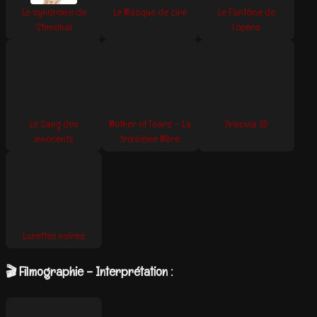
Le syndrome de
Le Masque de cire
Le Fantôme de
Stendhal
l’opéra
Le Sang des
Mother of Tears – La
Dracula 3D
innocents
troisième Mère
Lunettes noires
🎬 Filmographie – Interprétation :