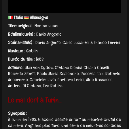
Italie
Allemagne
Titre original :
Non ho sonno
Réalisateur(s) :
Dario Argento
Scénariste(s) :
Dario Argento, Carlo Lucarelli & Franco Ferrini
Musique :
Goblin
Durée du film :
1h53
Acteurs :
Max von Sydow, Stefano Dionisi, Chiara Caselli,
Roberto Zibetti, Paolo Maria Scalondro, Rossella Falk, Roberto
Accornero, Gabriele Lavia, Barbara Lerici, Aldo Massasso,
Andrea Di Stefano, Eva Robin’s...
Le mal dort à Turin…
Synopsis :
À Turin, en 1983, Giacomo assiste enfant au meurtre brutal de
sa mère. Vingt ans plus tard, une série de meurtres sordides