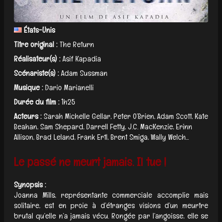
États-Unis
Titre original :
The Return
Réalisateur(s) :
Asif Kapadia
Scénariste(s) :
Adam Sussman
Musique :
Dario Marianelli
Durée du film :
1h25
Acteurs :
Sarah Michelle Gellar, Peter O’Brien, Adam Scott, Kate
Beahan, Sam Shepard, Darrell Fetty, J.C. MacKenzie, Erinn
Allison, Brad Leland, Frank Ertl, Brent Smiga, Wally Welch...
Le passé ne meurt jamais. Il tue !
Synopsis :
Joanna Mills, représentante commerciale accomplie mais
solitaire, est en proie à d’étranges visions d’un meurtre
brutal qu’elle n’a jamais vécu. Rongée par l’angoisse, elle se