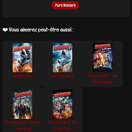
Purs Nanars
❤️ Vous aimerez peut-être aussi :
Sharknado
Sharknado 2
Sharknado 4 : The
4th Awakens
Sharknado 5 : Global
Sharknado 6 : It’s
Swarming
About Time