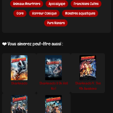
Animaux Meurtriers
Apocalyspe
Franchises Cultes
Gore
Horreur Comique
Monstres aquatiques
Purs Nanars
❤️ Vous aimerez peut-être aussi :
Sharknado
Sharknado 3 Oh Hell
Sharknado 4 : The
No !
4th Awakens