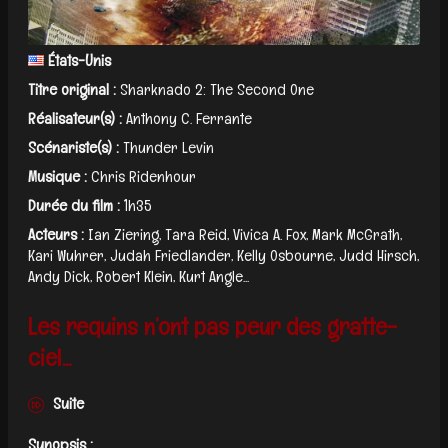
États-Unis
Titre original :
Sharknado 2: The Second One
Réalisateur(s) :
Anthony C. Ferrante
Scénariste(s) :
Thunder Levin
Musique :
Chris Ridenhour
Durée du film :
1h35
Acteurs :
Ian Ziering, Tara Reid, Vivica A. Fox, Mark McGrath,
Kari Wuhrer, Judah Friedlander, Kelly Osbourne, Judd Hirsch,
Andy Dick, Robert Klein, Kurt Angle...
Les requins n’ont pas peur des gratte-
ciel...
Suite
Synopsis :