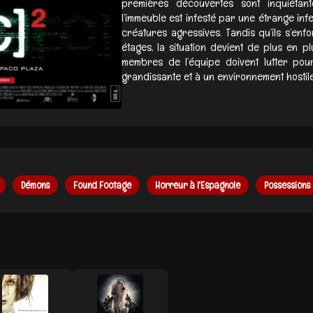
premières découvertes sont inquiétant
l’immeuble est infesté par une étrange inf
créatures agressives. Tandis qu’ils s’en
étages, la situation devient de plus en pl
membres de l’équipe doivent lutter po
grandissante et à un environnement hostile.
Démons
Found Footage
Horreur à l'Espagnole
Possessions