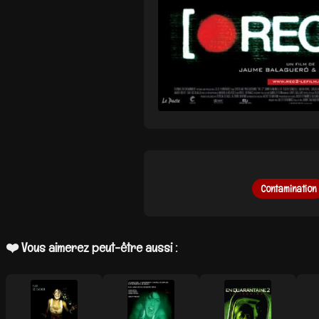
Contamination
❤️ Vous aimerez peut-être aussi :