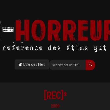
📽 Liste des Films
🔍
[REC]²
2009