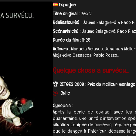
Espagne
Titre original :
Rec 2
Réalisateur(s) :
Jaume Balagueró & Paco Pl
Scénariste(s) :
Jaume Balagueró, Paco Plaz
Durée du film :
1h25
Acteurs :
Manuela Velasco, Jonathan Mellor,
Alejandro Casaseca, Pablo Rosso...
Quelque chose a survécu...
🏆 SITGES 2009 : Prix du meilleur montage
Suite
Synopsis :
Après la perte de contact avec les 
quarantaine, une unité d’intervention sp
situation. Équipée de caméras, l’équipe p
que le danger à l’intérieur dépasse large