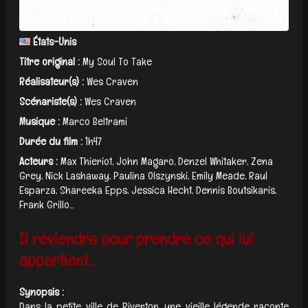
États-Unis
Titre original :
My Soul To Take
Réalisateur(s) :
Wes Craven
Scénariste(s) :
Wes Craven
Musique :
Marco Beltrami
Durée du film :
1h47
Acteurs :
Max Thieriot, John Magaro, Denzel Whitaker, Zena
Grey, Nick Lashaway, Paulina Olszynski, Emily Meade, Raul
Esparza, Shareeka Epps, Jessica Hecht, Dennis Boutsikaris,
Frank Grillo...
Il reviendra pour prendre ce qui lui
appartient...
Synopsis :
Dans la petite ville de Riverton, une vieille légende raconte