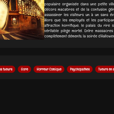
populaire organisée dans une petite vill
décors macabres et de la confusion gén
assassiner les visiteurs un à un sans év
Alors que les employés et les participa
attraction horrifique, le palais du rire
véritable piège mortel. Entre massacres
complètement déments, la soirée d’Hallowee
s tueurs
Gore
Horreur Comique
Psychopathes
Tueurs en 