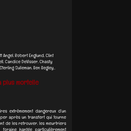
t Angel, Robert Englund, Clint
ell, Candice DeVisser, Chasty
terling Sulieman, Ben Begley...
a plus mortelle
naires extrêmement dangereux d’un
pper après un transfert qui tourne
nt de les retrouver, les meurtriers
foraine hantée particulièrement