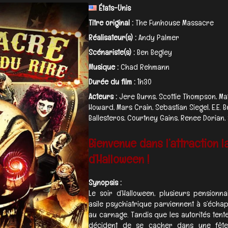
États-Unis
Titre original :
The Funhouse Massacre
Réalisateur(s) :
Andy Palmer
Scénariste(s) :
Ben Begley
Musique :
Chad Rehmann
Durée du film :
1h30
Acteurs :
Jere Burns, Scottie Thompson, Mat
Howard, Mars Crain, Sebastian Siegel, E.E. B
Ballesteros, Courtney Gains, Renee Dorian, S
Bienvenue dans l’attraction l
d’Halloween !
Synopsis :
Le soir d’Halloween, plusieurs pension
asile psychiatrique parviennent à s’écha
au carnage. Tandis que les autorités tente
décident de se cacher dans une fête 