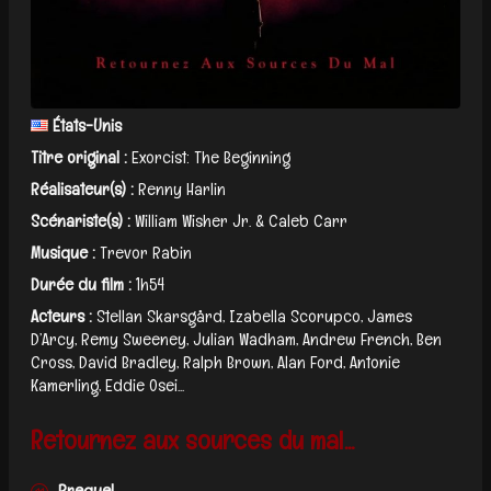
États-Unis
Titre original :
Exorcist: The Beginning
Réalisateur(s) :
Renny Harlin
Scénariste(s) :
William Wisher Jr. & Caleb Carr
Musique :
Trevor Rabin
Durée du film :
1h54
Acteurs :
Stellan Skarsgård, Izabella Scorupco, James
D’Arcy, Remy Sweeney, Julian Wadham, Andrew French, Ben
Cross, David Bradley, Ralph Brown, Alan Ford, Antonie
Kamerling, Eddie Osei...
Retournez aux sources du mal...
Prequel