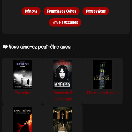
Démons
Franchises Cultes
Possessions
Rituels Occultes
❤️ Vous aimerez peut-être aussi :
L’Exorciste
L’Exorciste II :
L’Exorciste, la suite
L’Hérétique