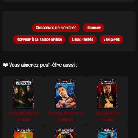
Chasseurs de monstres
Hammer
Horreur à la sauce British
Lieux Hantés
Vampires
❤️ Vous aimerez peut-être aussi :
Le Cauchemar de
Dracula, Prince des
Dracula et les
Dracula
ténèbres
Femmes