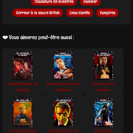
Chasseurs de monstres
Hammer
Horreur à la sauce British
Lieux Hantés
Vampires
❤️ Vous aimerez peut-être aussi :
Les Maîtresses de
Dracula, Prince des
Dracula et les
Dracula
ténèbres
Femmes
Une messe pour
Les cicatrices de
Dracula 73