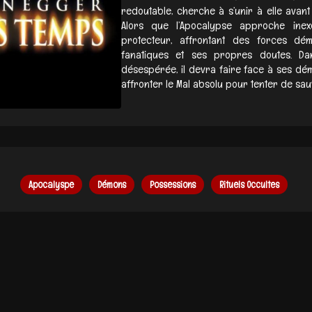
redoutable, cherche à s’unir à elle avant
Alors que l’Apocalypse approche inex
protecteur, affrontant des forces dém
fanatiques et ses propres doutes. D
désespérée, il devra faire face à ses dém
affronter le Mal absolu pour tenter de sauv
Apocalyspe
Démons
Possessions
Rituels Occultes