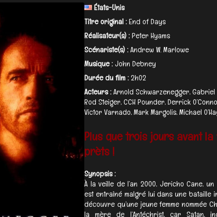
États-Unis
Titre original :
End of Days
Réalisateur(s) :
Peter Hyams
Scénariste(s) :
Andrew W. Marlowe
Musique :
John Debney
Durée du film :
2h02
Acteurs :
Arnold Schwarzenegger, Gabriel B
Rod Steiger, CCH Pounder, Derrick O’Connor
Victor Varnado, Mark Margolis, Michael O’Hag
Plus que trois jours avant la 
prèts !
Synopsis :
À la veille de l’an 2000, Jericho Cane, un
est entraîné malgré lui dans une bataille im
découvre qu’une jeune femme nommée Chri
la mère de l’Antéchrist, car Satan, 