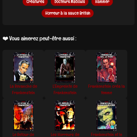
Créatures
Docteurs Mabouls
Hammer
Horreur à la sauce British
❤️ Vous aimerez peut-être aussi :
La Revanche de
L’Empreinte de
Frankenstein créa la
Frankenstein
Frankenstein
femme
Le Retour de
Les Horreurs de
Frankenstein et le