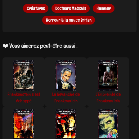
Créatures
Docteurs Mabouls
Hammer
Horreur à la sauce British
❤️ Vous aimerez peut-être aussi :
Frankenstein s’est
La Revanche de
L’Empreinte de
échappé
Frankenstein
Frankenstein