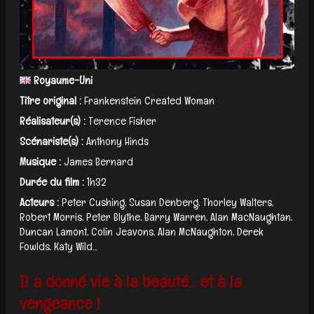
Royaume-Uni
Titre original :
Frankenstein Created Woman
Réalisateur(s) :
Terence Fisher
Scénariste(s) :
Anthony Hinds
Musique :
James Bernard
Durée du film :
1h32
Acteurs :
Peter Cushing, Susan Denberg, Thorley Walters,
Robert Morris, Peter Blythe, Barry Warren, Alan MacNaughtan,
Duncan Lamont, Colin Jeavons, Alan McNaughton, Derek
Fowlds, Katy Wild...
Il a donné vie à la beauté… et à la
vengeance !