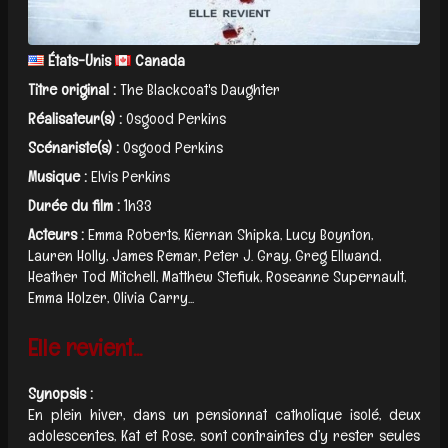
États-Unis
Canada
Titre original :
The Blackcoat's Daughter
Réalisateur(s) :
Osgood Perkins
Scénariste(s) :
Osgood Perkins
Musique :
Elvis Perkins
Durée du film :
1h33
Acteurs :
Emma Roberts, Kiernan Shipka, Lucy Boynton,
Lauren Holly, James Remar, Peter J. Gray, Greg Ellwand,
Heather Tod Mitchell, Matthew Stefiuk, Roseanne Supernault,
Emma Holzer, Olivia Carry...
Elle revient...
Synopsis :
En plein hiver, dans un pensionnat catholique isolé, deux
adolescentes, Kat et Rose, sont contraintes d’y rester seules