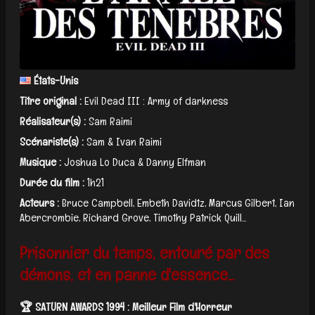
États-Unis
Titre original :
Evil Dead III : Army of darkness
Réalisateur(s) :
Sam Raimi
Scénariste(s) :
Sam & Ivan Raimi
Musique :
Joshua Lo Duca & Danny Elfman
Durée du film :
1h21
Acteurs :
Bruce Campbell, Embeth Davidtz, Marcus Gilbert, Ian
Abercrombie, Richard Grove, Timothy Patrick Quill​...
Prisonnier du temps, entouré par des
démons, et en panne d'essence...
🏆 SATURN AWARDS 1994 : Meilleur Film d'Horreur