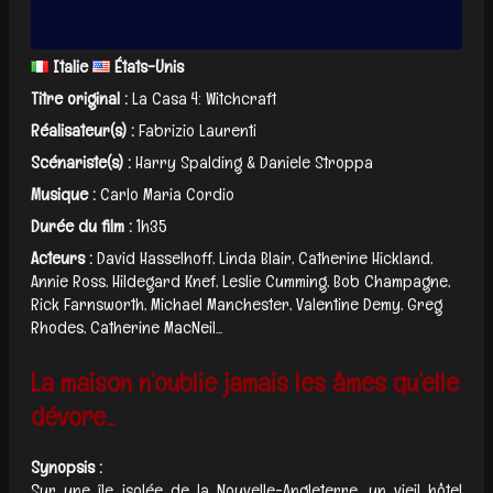
Italie
États-Unis
Titre original :
La Casa 4: Witchcraft
Réalisateur(s) :
Fabrizio Laurenti
Scénariste(s) :
Harry Spalding & Daniele Stroppa
Musique :
Carlo Maria Cordio
Durée du film :
1h35
Acteurs :
David Hasselhoff, Linda Blair, Catherine Hickland,
Annie Ross, Hildegard Knef, Leslie Cumming, Bob Champagne,
Rick Farnsworth, Michael Manchester, Valentine Demy, Greg
Rhodes, Catherine MacNeil...
La maison n’oublie jamais les âmes qu’elle
dévore...
Synopsis :
Sur une île isolée de la Nouvelle-Angleterre, un vieil hôtel