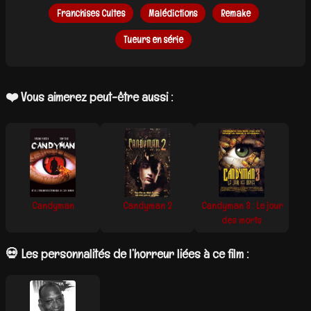
Franchises Cultes
Malédictions
Remake
Tueurs en série
❤️ Vous aimerez peut-être aussi :
Candyman
Candyman 2
Candyman 3 : Le jour
des morts
💀 Les personnalités de l’horreur liées à ce film :