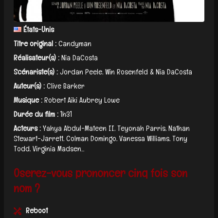
États-Unis
Titre original :
Candyman
Réalisateur(s) :
Nia DaCosta
Scénariste(s) :
Jordan Peele, Win Rosenfeld & Nia DaCosta
Auteur(s) :
Clive Barker
Musique :
Robert Aiki Aubrey Lowe
Durée du film :
1h31
Acteurs :
Yahya Abdul-Mateen II, Teyonah Parris, Nathan
Stewart-Jarrett, Colman Domingo, Vanessa Williams, Tony
Todd, Virginia Madsen...
Oserez-vous prononcer cinq fois son
nom ?
Reboot