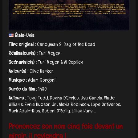
États-Unis
Titre original :
Candyman 3: Day of the Dead
Réalisateur(s) :
Turi Meyer
Scénariste(s) :
Turi Meyer & Al Septien
Auteur(s) :
Clive Barker
Musique :
Adam Gorgoni
Durée du film :
1h33
Acteurs :
Tony Todd, Donna D'Errico, Jsu Garcia, Wade
Williams, Ernie Hudson Jr., Alexia Robinson, Lupe Ontiveros,
Mark Adair-Rios, Robert O'Reilly, Lillian Hurst...
Prononcez son nom cinq fois devant un
miroir, il reviendra !