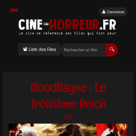
👤 Connexion
📽 Liste des Films
🔍
BloodRayne : Le
troisième Reich
2011