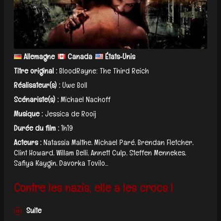
Allemagne
Canada
États‑Unis
Titre original :
BloodRayne: The Third Reich
Réalisateur(s) :
Uwe Boll
Scénariste(s) :
Michael Nachoff
Musique :
Jessica de Rooij
Durée du film :
1h19
Acteurs :
Natassia Malthe, Michael Paré, Brendan Fletcher,
Clint Howard, Willam Belli, Annett Culp, Steffen Mennekes,
Safiya Kaygin, Davorka Tovilo...
Contre les nazis, elle a les crocs !
Suite