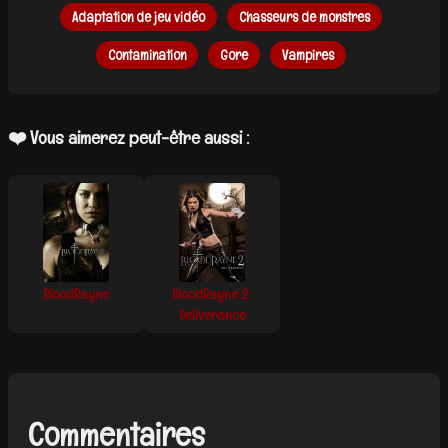
Adaptation de jeu vidéo
Chasseurs de monstres
Contamination
Gore
Vampires
❤️ Vous aimerez peut-être aussi :
BloodRayne
BloodRayne 2 :
Deliverance
Commentaires