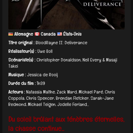
Allemagne
Canada
États‑Unis
Titre original :
BloodRayne II: Deliverance
Réalisateur(s) :
Uwe Boll
Scénariste(s) :
Christopher Donaldson, Neil Every & Masaji
Takei
Musique :
Jessica de Rooij
Durée du film :
1h39
Acteurs :
Natassia Malthe, Zack Ward, Michael Paré, Chris
Coppola, Chris Spencer, Brendan Fletcher, Sarah-Jane
Redmond, Michael Teigen, Jodelle Ferland...
Du soleil brûlant aux ténèbres éternelles,
la chasse continue...