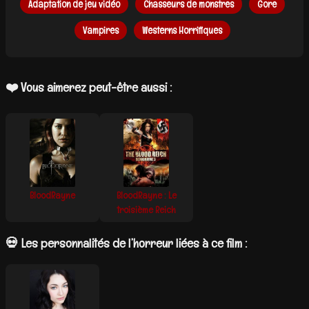
Adaptation de jeu vidéo
Chasseurs de monstres
Gore
Vampires
Westerns Horrifiques
❤️ Vous aimerez peut-être aussi :
BloodRayne
BloodRayne : Le
troisième Reich
💀 Les personnalités de l’horreur liées à ce film :