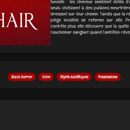
funeste : les cheveux semblent dotés d
seuls, obéissent à des pulsions meurtrière
dressent sur leur chemin. Tandis que la ré
piège invisible se referme sur elle. P
contrôle plus, elle découvre que la quêt
cauchemar sanglant quand l’ambition réveille
Black Horror
Gore
Objets maléfiques
Possessions