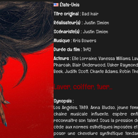
États-Unis
Titre original :
Bad hair
Réalisateur(s) :
Justin Simien
Scénariste(s) :
Justin Simien
Musique :
Kris Bowers
Durée du film :
1h42
Acteurs :
Elle Lorraine, Vanessa Williams, L
Pharoah, Blair Underwood, Usher Raymond,
Beek, Judith Scott, Chante Adams, Robin The
Laver, coiffer, tuer…
Synopsis :
Los Angeles, 1989. Anna Bludso, jeune fem
chaîne musicale influente, espère enf
reconnaître son talent. Sous la pression d
cède aux normes esthétiques imposées et
poser une chevelure synthétique tendan